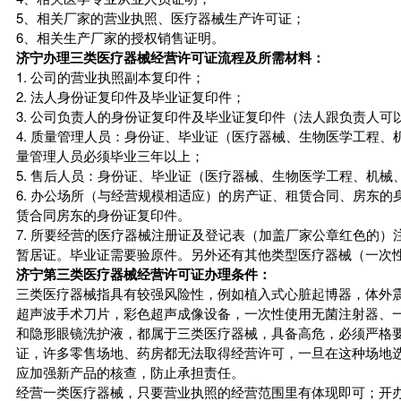
5、相关厂家的营业执照、医疗器械生产许可证；
6、相关生产厂家的授权销售证明。
济宁办理三类医疗器械经营许可证流程及所需材料：
1. 公司的营业执照副本复印件；
2. 法人身份证复印件及毕业证复印件；
3. 公司负责人的身份证复印件及毕业证复印件（法人跟负责人
4. 质量管理人员：身份证、毕业证（医疗器械、生物医学工程
量管理人员必须毕业三年以上；
5. 售后人员：身份证、毕业证（医疗器械、生物医学工程、机
6. 办公场所（与经营规模相适应）的房产证、租赁合同、房东
赁合同房东的身份证复印件。
7. 所要经营的医疗器械注册证及登记表（加盖厂家公章红色的
暂居证。毕业证需要验原件。另外还有其他类型医疗器械（一次
济宁第三类医疗器械经营许可证办理条件：
三类医疗器械指具有较强风险性，例如植入式心脏起博器，体外
超声波手术刀片，彩色超声成像设备，一次性使用无菌注射器、一
和隐形眼镜洗护液，都属于三类医疗器械，具备高危，必须严格
证，许多零售场地、药房都无法取得经营许可，一旦在这种场地
应加强新产品的核查，防止承担责任。
经营一类医疗器械，只要营业执照的经营范围里有体现即可；开