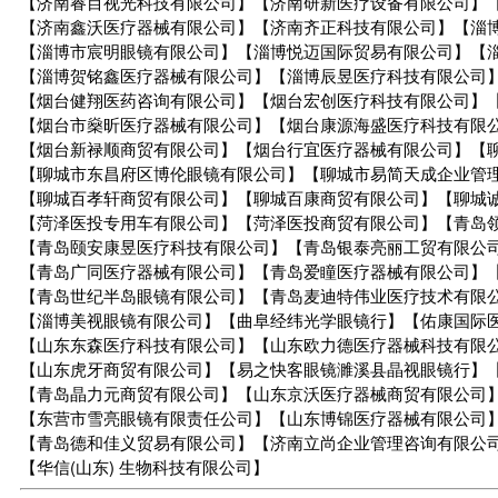
【济南睿目视光科技有限公司】【济南研新医疗设备有限公司】
【济南鑫沃医疗器械有限公司】【济南齐正科技有限公司】【淄
【淄博市宸明眼镜有限公司】【淄博悦迈国际贸易有限公司】【
【淄博贺铭鑫医疗器械有限公司】【淄博辰昱医疗科技有限公司
【烟台健翔医药咨询有限公司】【烟台宏创医疗科技有限公司】
【烟台市燊昕医疗器械有限公司】【烟台康源海盛医疗科技有限
【烟台新禄顺商贸有限公司】【烟台行宜医疗器械有限公司】【
【聊城市东昌府区博伦眼镜有限公司】【聊城市易简天成企业管
【聊城百孝轩商贸有限公司】【聊城百康商贸有限公司】【聊城
【菏泽医投专用车有限公司】【菏泽医投商贸有限公司】【青岛
【青岛颐安康昱医疗科技有限公司】【青岛银泰亮丽工贸有限公
【青岛广同医疗器械有限公司】【青岛爱瞳医疗器械有限公司】
【青岛世纪半岛眼镜有限公司】【青岛麦迪特伟业医疗技术有限
【淄博美视眼镜有限公司】【曲阜经纬光学眼镜行】【佑康国际
【山东东森医疗科技有限公司】【山东欧力德医疗器械科技有限
【山东虎牙商贸有限公司】【易之快客眼镜濉溪县晶视眼镜行】
【青岛晶力元商贸有限公司】【山东京沃医疗器械商贸有限公司
【东营市雪亮眼镜有限责任公司】【山东博锦医疗器械有限公司
【青岛德和佳义贸易有限公司】【济南立尚企业管理咨询有限公
【华信(山东) 生物科技有限公司】