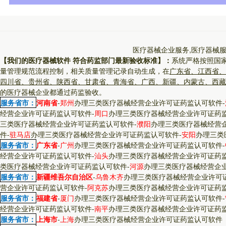
医疗器械企业服务,医疗器械服
【我们的医疗器械软件 符合药监部门最新验收标准】：
系统严格按照国
量管理规范流程控制，相关质量管理记录自动生成，在
广东省、江西省、
四川省、贵州省、陕西省、甘肃省、青海省、广西、新疆、内蒙古、西藏
的医疗器械企业都通过药监验收。
服务省市：
河南省
-
郑州
办理三类医疗器械经营企业许可证药监认可软件
-
经营企业许可证药监认可软件
-
周口
办理三类医疗器械经营企业许可证药
三类医疗器械经营企业许可证药监认可软件
-
濮阳
办理三类医疗器械经营
件
-
驻马店
办理三类医疗器械经营企业许可证药监认可软件
-
安阳
办理三类
服务省市：
广东省
-
广州
办理三类医疗器械经营企业许可证药监认可软件
-
经营企业许可证药监认可软件
-
汕头
办理三类医疗器械经营企业许可证药
类医疗器械经营企业许可证药监认可软件
-
河源
办理三类医疗器械经营企
服务省市：
新疆维吾尔自治区
-
乌鲁木齐
办理三类医疗器械经营企业许可
营企业许可证药监认可软件
-
阿克苏
办理三类医疗器械经营企业许可证药
服务省市：
福建省
-
厦门
办理三类医疗器械经营企业许可证药监认可软件
-
经营企业许可证药监认可软件
-
南平
办理三类医疗器械经营企业许可证药
服务省市：
上海市
-
上海
办理三类医疗器械经营企业许可证药监认可软件