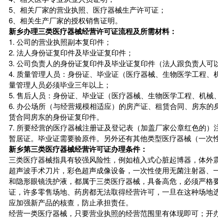
5、相关厂家的营业执照、医疗器械生产许可证；
6、相关生产厂家的授权销售证明。
新乡办理三类医疗器械经营许可证流程及所需材料：
1. 公司的营业执照副本复印件；
2. 法人身份证复印件及毕业证复印件；
3. 公司负责人的身份证复印件及毕业证复印件（法人跟负责人
4. 质量管理人员：身份证、毕业证（医疗器械、生物医学工程
量管理人员必须毕业三年以上；
5. 售后人员：身份证、毕业证（医疗器械、生物医学工程、机
6. 办公场所（与经营规模相适应）的房产证、租赁合同、房东
赁合同房东的身份证复印件。
7. 所要经营的医疗器械注册证及登记表（加盖厂家公章红色的
暂居证。毕业证需要验原件。另外还有其他类型医疗器械（一次
新乡第三类医疗器械经营许可证办理条件：
三类医疗器械指具有较强风险性，例如植入式心脏起博器，体外
超声波手术刀片，彩色超声成像设备，一次性使用无菌注射器、一
和隐形眼镜洗护液，都属于三类医疗器械，具备高危，必须严格
证，许多零售场地、药房都无法取得经营许可，一旦在这种场地
应加强新产品的核查，防止承担责任。
经营一类医疗器械，只要营业执照的经营范围里有体现即可；开